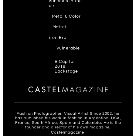
vanishes in the
air
M
etál & Color
M
ettet
ir
on Era
V
ulnerable
B Capital
2018:
Backstage
Fashion Photographer, Visual Artist Since 2002, he
has published his work in fashion in Argentina, USA,
France, South Africa, Spain and Colombia. He is the
founder and director of his own magazine,
Castelmagazine
.