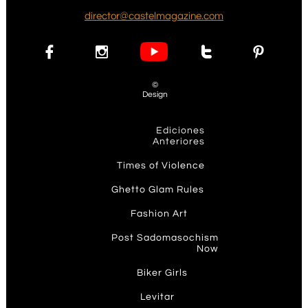
d
irector@castelmagazine.com




©
Design
Ediciones
Anteriores
T
imes of Violence
Ghetto Glam Rules​
F
ashion Art
P
ost Sadomasochism
Now
Biker Girls
Levit
ar